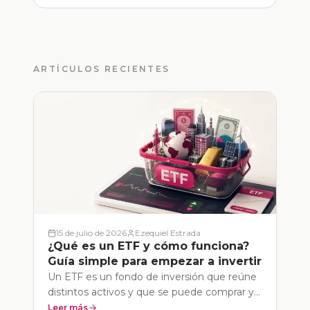
ARTÍCULOS RECIENTES
15 de julio de 2026
Ezequiel Estrada
¿Qué es un ETF y cómo funciona?
Guía simple para empezar a invertir
Un ETF es un fondo de inversión que reúne
distintos activos y que se puede comprar y
vender en la bolsa como si fuera una acción.
Leer más