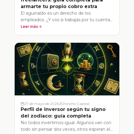
armarte tu propio cobro extra
El aguinaldo es un derecho de los
empleados. ¿Y vos si trabajás por tu cuenta?
Descubrí cómo crear tu propio aguinaldo en
Leer más
4 pasos, sin depender de nadie, y hacer que
tu dinero trabaje mientras lo separas.
27 de mayo de 2026
Poncho Capital
Perfil de inversor según tu signo
del zodiaco: guía completa
No todos invertimos igual. Algunos van con
todo sin pensar dos veces, otros esperan el