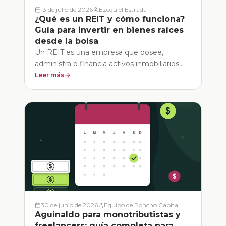
13 de julio de 2026
Ezequiel Estrada
¿Qué es un REIT y cómo funciona?
Guía para invertir en bienes raíces
desde la bolsa
Un REIT es una empresa que posee,
administra o financia activos inmobiliarios
destinados a generar ingresos. A través de
Leer más
sus acciones, un inversor puede participar
del mercado de bienes raíces sin comprar
directamente una casa, un departamento o
un local comercial.
30 de junio de 2026
Equipo de Poncho Capital
Aguinaldo para monotributistas y
freelancers: guía completa para